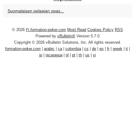
Suomalaisen pelaajan opas...
© 2026
Fi.formation-poker.com
Most Read
Cookies Policy
RSS
Powered by
vBulletin®
Version 5.7.0
Copyright © 2026 vBulletin Solutions, Inc. All rights reserved.
formation-poker.com
|
arabic
|
ca
|
colombia
|
cs
|
de
|
es
|
fr
|
greek
|
it
|
jp
|
nicaragua
|
nl
|
pt
|
th
|
us
|
vi