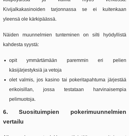
Kivijalkakasinoiden tarjonnassa se ei kuitenkaan
yleensä ole kärkipäässä.
Näiden muunnelmien tunteminen on silti hyödyllistä
kahdesta syystä:
opit ymmärtämään paremmin eri pelien
käsijärjestyksiä ja vetoja
olet valmis, jos kasino tai pokeritapahtuma järjestää
erikoisillan, jossa testataan harvinaisempia
pelimuotoja.
6. Suosituimpien pokerimuunnelmien
vertailu