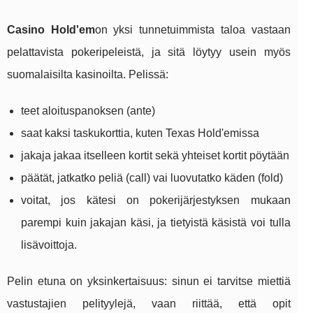
Casino Hold'em
on yksi tunnetuimmista taloa vastaan
pelattavista pokeripeleistä, ja sitä löytyy usein myös
suomalaisilta kasinoilta. Pelissä:
teet aloituspanoksen (ante)
saat kaksi taskukorttia, kuten Texas Hold'emissa
jakaja jakaa itselleen kortit sekä yhteiset kortit pöytään
päätät, jatkatko peliä (call) vai luovutatko käden (fold)
voitat, jos kätesi on pokerijärjestyksen mukaan
parempi kuin jakajan käsi, ja tietyistä käsistä voi tulla
lisävoittoja.
Pelin etuna on yksinkertaisuus: sinun ei tarvitse miettiä
vastustajien pelityylejä, vaan riittää, että opit