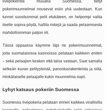
livepokerista muualla Suomessa, tietyt
pokerimuunnelmat nousevat esiin yhä uudestaan. Kun
tunnet suosituimmat pelit etukäteen, on helpompi valita
itselle sopiva pöytä, hallita riskejä ja saada pelaamisesta
mahdollisimman paljon irti.
Tässä oppaassa käymme läpi ne pokerimuunnelmat,
joita suomalaisissa kasinoissa pelataan kaikkein eniten
– sekä pelaajien kesken että taloa vastaan. Saat samalla
selkeän kuvan pelityyleistä, panostusrakenteista ja siitä,
minkälaiselle pelaajalle kukin muunnelma sopii.
Lyhyt katsaus pokeriin Suomessa
Suomessa livepokeria pelataan ennen kaikkea virallisilla