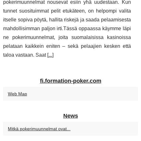
pokerimuunnelmat nousevat esiin yhä uudestaan. Kun
tunnet suosituimmat pelit etukäteen, on helpompi valita
itselle sopiva pöytä, hallita riskejä ja saada pelaamisesta
mahdollisimman paljon irti.Tässä oppaassa käymme läpi
ne pokerimuunnelmat, joita suomalaisissa kasinoissa
pelataan kaikkein eniten – sekä pelaajien kesken että
taloa vastaan. Saat [
...
]
fi.formation-poker.com
Web Map
News
Mitkä pokerimuunnelmat ovat...