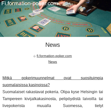
News
fi.formation-poker.com
News
Mitkä pokerimuunnelmat ovat suosituimpia
suomalaisissa kasinoissa?
Suomalaiset rakastavat pokeria. Olipa kyse Helsingin tai
Tampereen kivijalkakasinosta, pelipöydistä laivoilla tai
livepokerista muualla Suomessa, tietyt