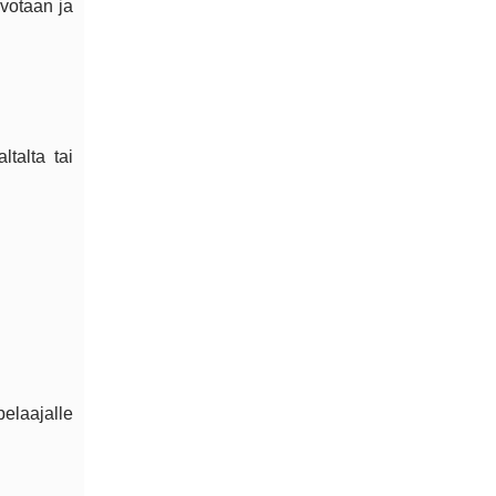
votaan ja
talta tai
pelaajalle