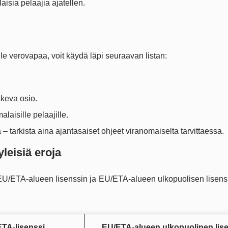
sia pelaajia ajatellen.
lle verovapaa, voit käydä läpi seuraavan listan:
skeva osio.
alaisille pelaajille.
– tarkista aina ajantasaiset ohjeet viranomaiselta tarvittaessa.
leisiä eroja
sta EU/ETA-alueen lisenssin ja EU/ETA-alueen ulkopuolisen lisenss
TA-lisenssi
EU/ETA-alueen ulkopuolinen lis