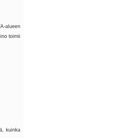
TA-alueen
ino toimii
ä, kuinka