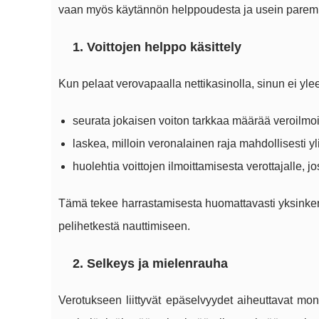
vaan myös käytännön helppoudesta ja usein paremm
1. Voittojen helppo käsittely
Kun pelaat verovapaalla nettikasinolla, sinun ei ylee
seurata jokaisen voiton tarkkaa määrää veroilmoi
laskea, milloin veronalainen raja mahdollisesti yli
huolehtia voittojen ilmoittamisesta verottajalle, j
Tämä tekee harrastamisesta huomattavasti yksinker
pelihetkestä nauttimiseen.
2. Selkeys ja mielenrauha
Verotukseen liittyvät epäselvyydet aiheuttavat mon