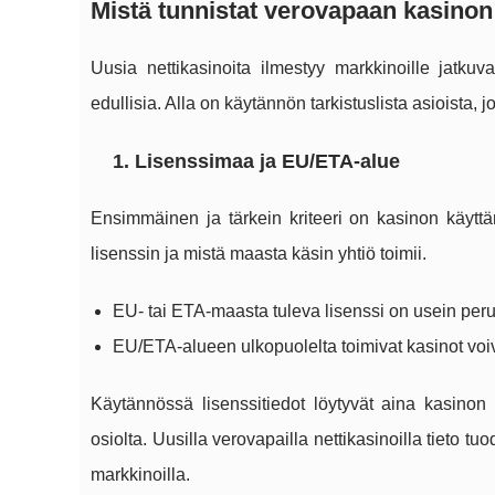
Mistä tunnistat verovapaan kasinon
Uusia nettikasinoita ilmestyy markkinoille jatkuva
edullisia. Alla on käytännön tarkistuslista asioista, 
1. Lisenssimaa ja EU/ETA-alue
Ensimmäinen ja tärkein kriteeri on kasinon käytt
lisenssin ja mistä maasta käsin yhtiö toimii.
EU- tai ETA-maasta tuleva lisenssi on usein pe
EU/ETA-alueen ulkopuolelta toimivat kasinot voiva
Käytännössä lisenssitiedot löytyvät aina kasinon s
osiolta. Uusilla verovapailla nettikasinoilla tieto t
markkinoilla.